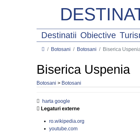
DESTINAT
Destinatii
Obiective
Turi
Botosani
Botosani
Biserica Uspeni
Biserica Uspenia
Botosani
>
Botosani
harta google
Legaturi externe
ro.wikipedia.org
youtube.com