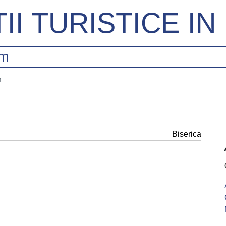
II TURISTICE I
sm
a
Biserica