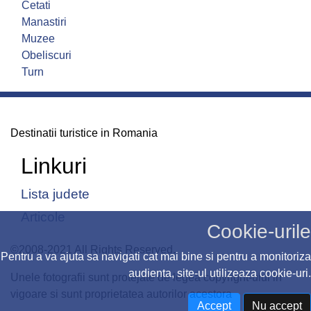
Cetati
Manastiri
Muzee
Obeliscuri
Turn
Destinatii turistice in Romania
Linkuri
Lista judete
Articole
Cookie-urile
©2008-2021 All Rights Reserved.
Pentru a va ajuta sa navigati cat mai bine si pentru a monitoriza
audienta, site-ul utilizeaza cookie-uri.
Unele fotografii sunt protejate de legea copyright-ului in
vigoare si sunt proprietatea autorilor acestora
Accept
Nu accept