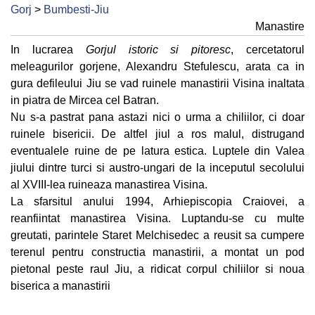
Gorj
>
Bumbesti-Jiu
Manastire
In lucrarea
Gorjul istoric si pitoresc
, cercetatorul
meleagurilor gorjene, Alexandru Stefulescu, arata ca in
gura defileului Jiu se vad ruinele manastirii Visina inaltata
in piatra de Mircea cel Batran.
Nu s-a pastrat pana astazi nici o urma a chiliilor, ci doar
ruinele bisericii. De altfel jiul a ros malul, distrugand
eventualele ruine de pe latura estica. Luptele din Valea
jiului dintre turci si austro-ungari de la inceputul secolului
al XVIII-lea ruineaza manastirea Visina.
La sfarsitul anului 1994, Arhiepiscopia Craiovei, a
reanfiintat manastirea Visina. Luptandu-se cu multe
greutati, parintele Staret Melchisedec a reusit sa cumpere
terenul pentru constructia manastirii, a montat un pod
pietonal peste raul Jiu, a ridicat corpul chiliilor si noua
biserica a manastirii