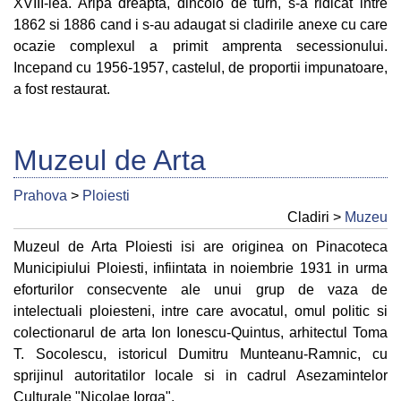
XVIII-lea. Aripa dreapta, dincolo de turn, s-a ridicat intre
1862 si 1886 cand i s-au adaugat si cladirile anexe cu care
ocazie complexul a primit amprenta secessionului.
Incepand cu 1956-1957, castelul, de proportii impunatoare,
a fost restaurat.
Muzeul de Arta
Prahova
>
Ploiesti
Cladiri >
Muzeu
Muzeul de Arta Ploiesti isi are originea on Pinacoteca
Municipiului Ploiesti, infiintata in noiembrie 1931 in urma
eforturilor consecvente ale unui grup de vaza de
intelectuali ploiesteni, intre care avocatul, omul politic si
colectionarul de arta Ion Ionescu-Quintus, arhitectul Toma
T. Socolescu, istoricul Dumitru Munteanu-Ramnic, cu
sprijinul autoritatilor locale si in cadrul Asezamintelor
Culturale "Nicolae Iorga".