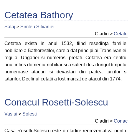
Cetatea Bathory
Salaj
>
Simleu Silvaniei
Cladiri >
Cetate
Cetatea exista in anul 1532, fiind resedinţa familiei
nobiliare a Bathorestilor, care a dat principi ai Transilvaniei,
regi ai Ungariei si numerosi prelati. Cetatea era centrul
unui intins domeniu nobiliar si a suferit de-a lungul timpului
numeroase atacuri si devastari din partea turcilor si
tatarilor. Declinul cetatii a fost marcat de atacul din 1774.
Conacul Rosetti-Solescu
Vaslui
>
Solesti
Cladiri >
Conac
Casa Rosetti-Solescu este o cladire reprezentativa pentru