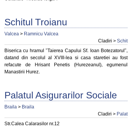
Schitul Troianu
Valcea
>
Ramnicu Valcea
Cladiri >
Schit
Biserica cu hramul "Taierea Capului Sf. Ioan Botezatorul",
datand din secolul al XVIII-lea si casa staretiei au fost
refacute de Hrisant Penetis (Hurezeanul), egumenul
Manastirii Hurez.
Palatul Asigurarilor Sociale
Braila
>
Braila
Cladiri >
Palat
Str.Calea Calarasilor nr.12