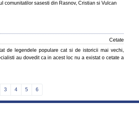
rul comunitatilor sasesti din Rasnov, Cristian si Vulcan
Cetate
atat de legendele populare cat si de istoricii mai vechi,
cialisti au dovedit ca in acest loc nu a existat o cetate a
t)
3
4
5
6