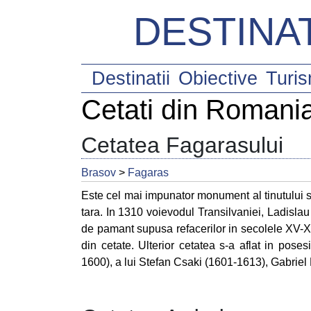
DESTINAT
Destinatii
Obiective
Turi
Cetati din Romani
Cetatea Fagarasului
Brasov
>
Fagaras
Este cel mai impunator monument al tinutului si
tara. In 1310 voievodul Transilvaniei, Ladislau
de pamant supusa refacerilor in secolele XV-X
din cetate. Ulterior cetatea s-a aflat in poses
1600), a lui Stefan Csaki (1601-1613), Gabriel