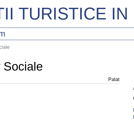
II TURISTICE I
sm
ciale
r Sociale
Palat