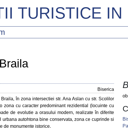
II TURISTICE I
sm
 Braila
B
Biserica
ob
Braila, în zona intersectiei str. Ana Aslan cu str. Scolilor
r-o zona cu caracter predominant rezidential (locuinte cu
C
oade de evolutie a orasului modern, realizate în diferite
Bi
onal urbana autohtona bine conservata, zona ce cuprinde si
Pa
re de monumente istorice.