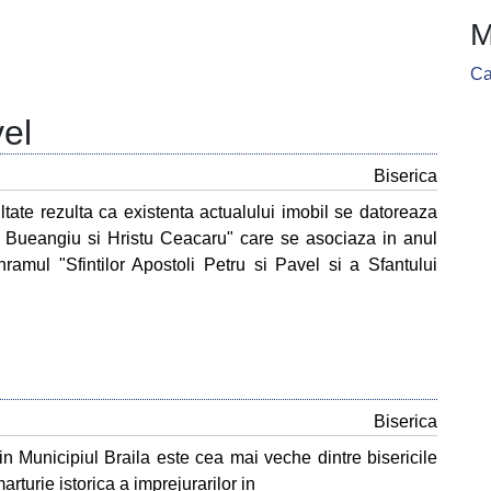
M
Ca
vel
Biserica
ate rezulta ca existenta actualului imobil se datoreaza
etre Bueangiu si Hristu Ceacaru" care se asociaza in anul
hramul "Sfintilor Apostoli Petru si Pavel si a Sfantului
Biserica
din Municipiul Braila este cea mai veche dintre bisericile
arturie istorica a imprejurarilor in