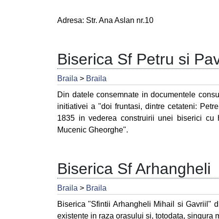
Adresa: Str. Ana Aslan nr.10
Biserica Sf Petru si Pa
Braila
>
Braila
Din datele consemnate in documentele consult
initiativei a "doi fruntasi, dintre cetateni: P
1835 in vederea construirii unei biserici cu 
Mucenic Gheorghe".
Biserica Sf Arhangheli
Braila
>
Braila
Biserica "Sfintii Arhangheli Mihail si Gavriil" 
existente in raza orasului si, totodata, singura m