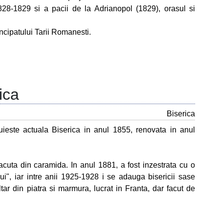
1828-1829 si a pacii de la Adrianopol (1829), orasul si
ncipatului Tarii Romanesti.
ica
Biserica
uieste actuala Biserica in anul 1855, renovata in anul
facuta din caramida. In anul 1881, a fost inzestrata cu o
i", iar intre anii 1925-1928 i se adauga bisericii sase
ltar din piatra si marmura, lucrat in Franta, dar facut de