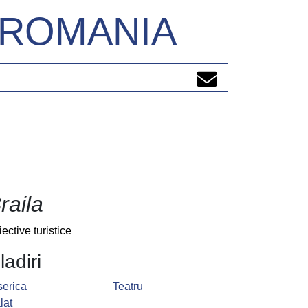
N ROMANIA
raila
iective turistice
ladiri
serica
Teatru
lat