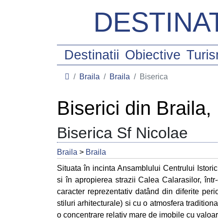
DESTINAT
Destinatii
Obiective
Turi
Braila
Braila
Biserica
Biserici din Braila,
Biserica Sf Nicolae
Braila
>
Braila
Situata în incinta Ansamblului Centrului Istoric 
si în apropierea strazii Calea Calarasilor, înt
caracter reprezentativ datând din diferite peri
stiluri arhitecturale) si cu o atmosfera traditi
o concentrare relativ mare de imobile cu valoa