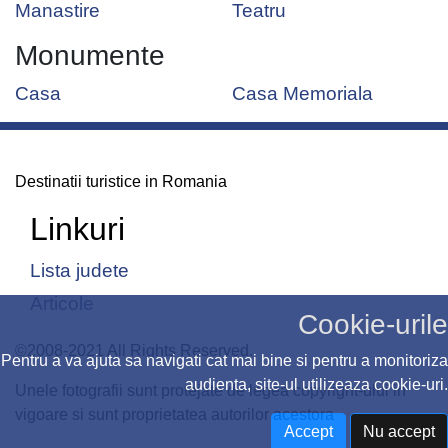
Manastire
Teatru
Monumente
Casa
Casa Memoriala
Destinatii turistice in Romania
Linkuri
Lista judete
Articole
Cookie-urile
©2008-2021 All Rights Reserved.
Pentru a va ajuta sa navigati cat mai bine si pentru a monitoriza
audienta, site-ul utilizeaza cookie-uri.
Unele fotografii sunt protejate de legea copyright-ului in
vigoare si sunt proprietatea autorilor acestora
Accept
Nu accept