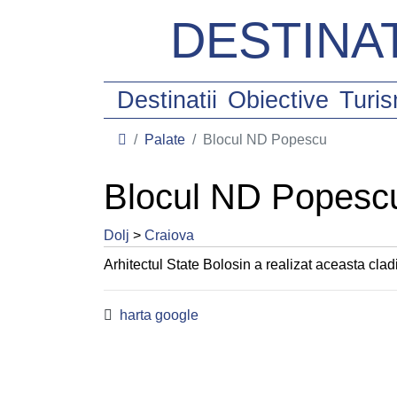
DESTINAT
Destinatii
Obiective
Turi
Palate
Blocul ND Popescu
Blocul ND Popesc
Dolj
>
Craiova
Arhitectul State Bolosin a realizat aceasta cladi
harta google