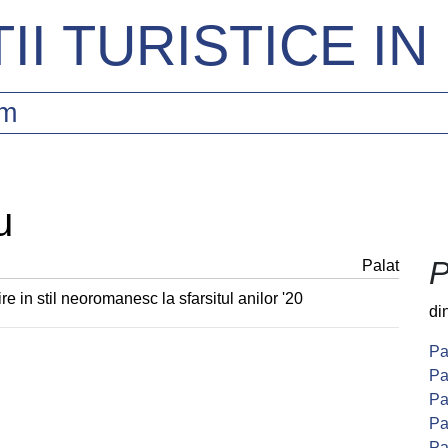
II TURISTICE I
sm
u
P
Palat
re in stil neoromanesc la sfarsitul anilor '20
di
Pa
Pa
Pa
Pa
Pa