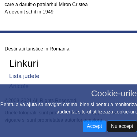
care a daruit-o patriarhul Miron Cristea
A devenit schit in 1949
Destinatii turistice in Romania
Linkuri
Lista judete
Articole
Cookie-urile
©2008-2021 All Rights Reserved.
Pentru a va ajuta sa navigati cat mai bine si pentru a monitoriza
audienta, site-ul utilizeaza cookie-uri.
Unele fotografii sunt protejate de legea copyright-ului in
vigoare si sunt proprietatea autorilor acestora
Accept
Nu accept