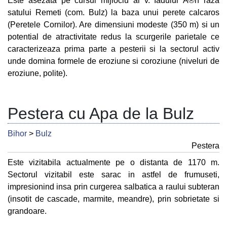
Este asezata pe cursul mijlociu al v. Iadului Ã®n raza
satului Remeti (com. Bulz) la baza unui perete calcaros
(Peretele Cornilor). Are dimensiuni modeste (350 m) si un
potential de atractivitate redus la scurgerile parietale ce
caracterizeaza prima parte a pesterii si la sectorul activ
unde domina formele de eroziune si coroziune (niveluri de
eroziune, polite).
Pestera cu Apa de la Bulz
Bihor
>
Bulz
Pestera
Este vizitabila actualmente pe o distanta de 1170 m.
Sectorul vizitabil este sarac in astfel de frumuseti,
impresionind insa prin curgerea salbatica a raului subteran
(insotit de cascade, marmite, meandre), prin sobrietate si
grandoare.