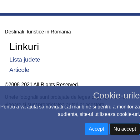
Destinatii turistice in Romania
Linkuri
Lista judete
Articole
©2008-2021 All Rights Reserved.
Cookie-urile
Unele fotografii sunt protejate de legea copyright-ului in
vigoare si sunt proprietatea autorilor acestora
Pentru a va ajuta sa navigati cat mai bine si pentru a monitoriza
audienta, site-ul utilizeaza cookie-uri.
Accept
Nu accept