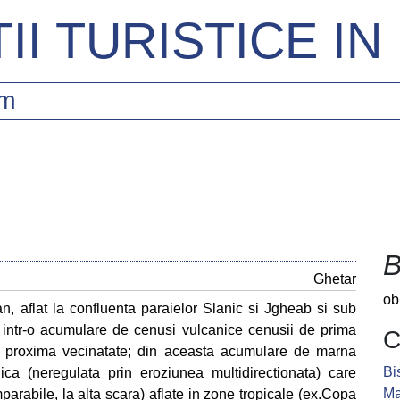
II TURISTICE I
sm
B
Ghetar
ob
n, aflat la confluenta paraielor Slanic si Jgheab si sub
ni intr-o acumulare de cenusi vulcanice cenusii de prima
C
in proxima vecinatate; din aceasta acumulare de marna
Bi
ica (neregulata prin eroziunea multidirectionata) care
Ma
arabile, la alta scara) aflate in zone tropicale (ex.Copa