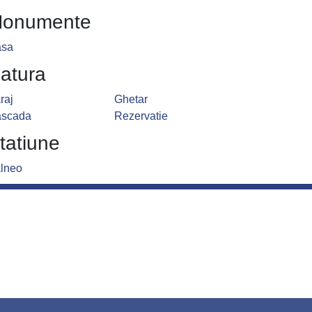
onumente
sa
atura
raj
Ghetar
scada
Rezervatie
tatiune
lneo