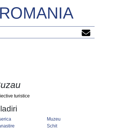
N ROMANIA
uzau
iective turistice
ladiri
serica
Muzeu
nastire
Schit