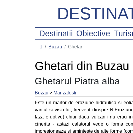
DESTINAT
Destinatii
Obiective
Turi
Buzau
Ghetar
Ghetari din Buzau
Ghetarul Piatra alba
Buzau
>
Manzalesti
Este un martor de eroziune hidraulica si eolia
vantul si viscolul, frecvent dinspre N.Eroziu
faza eruptive) chiar daca vulcanii nu erau 
cinerita - astazi calatorul vede o forma con
impresioneaza si aminteste de alte forme (comp