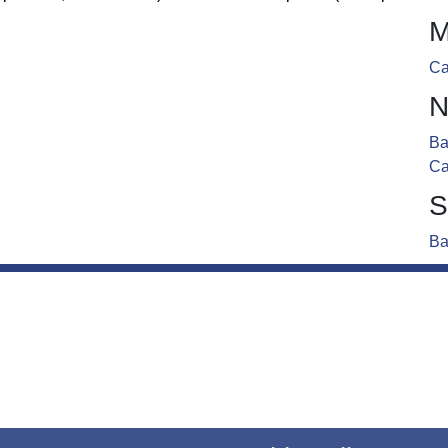
M
Ca
N
Ba
Ca
S
Ba