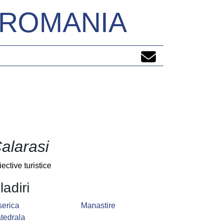
N ROMANIA
alarasi
iective turistice
ladiri
serica
Manastire
tedrala