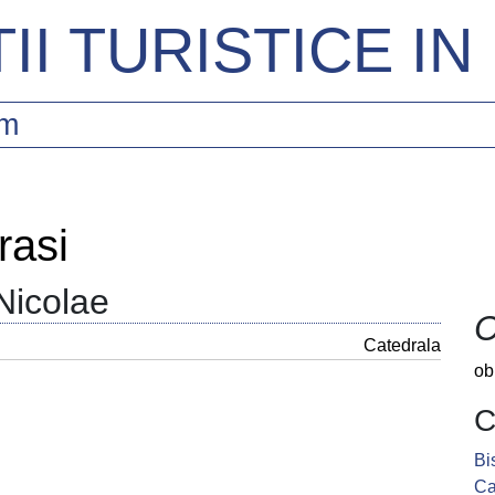
II TURISTICE I
sm
rasi
Nicolae
C
Catedrala
ob
C
Bi
Ca