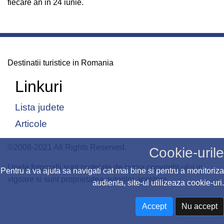
fiecare an in 24 iunie.
Destinatii turistice in Romania
Linkuri
Lista judete
Articole
©2008-2021 All Rights Reserved.
Cookie-urile
Unele fotografii sunt protejate de legea copyright-ului in
Pentru a va ajuta sa navigati cat mai bine si pentru a monitoriza
vigoare si sunt proprietatea autorilor acestora
audienta, site-ul utilizeaza cookie-uri.
Accept
Nu accept