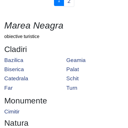
(current)
1
2
Marea Neagra
obiective turistice
Cladiri
Bazilica
Geamia
Biserica
Palat
Catedrala
Schit
Far
Turn
Monumente
Cimitir
Natura