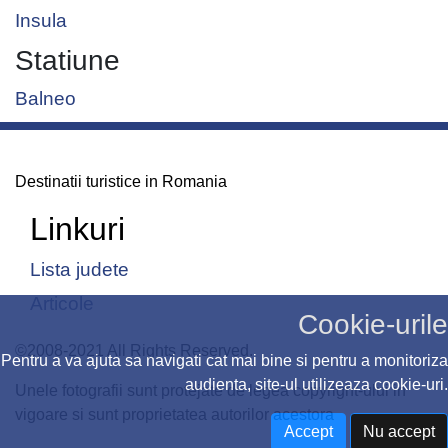
Insula
Statiune
Balneo
Destinatii turistice in Romania
Linkuri
Lista judete
Articole
Cookie-urile
©2008-2021 All Rights Reserved.
Pentru a va ajuta sa navigati cat mai bine si pentru a monitoriza
audienta, site-ul utilizeaza cookie-uri.
Unele fotografii sunt protejate de legea copyright-ului in
vigoare si sunt proprietatea autorilor acestora
Accept
Nu accept