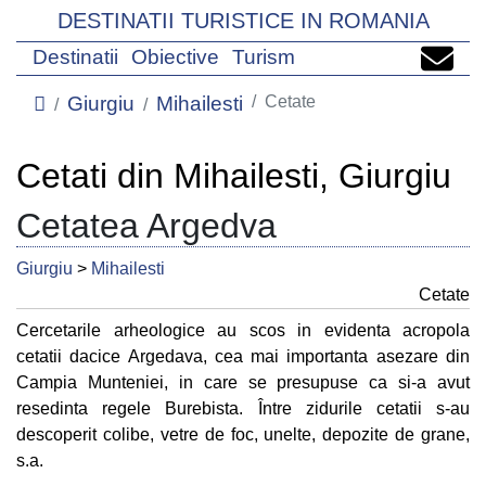
DESTINATII TURISTICE IN ROMANIA
Destinatii
Obiective
Turism
Giurgiu
Mihailesti
Cetate
Cetati din Mihailesti, Giurgiu
Cetatea Argedva
Giurgiu
>
Mihailesti
Cetate
Cercetarile arheologice au scos in evidenta acropola
cetatii dacice Argedava, cea mai importanta asezare din
Campia Munteniei, in care se presupuse ca si-a avut
resedinta regele Burebista. Între zidurile cetatii s-au
descoperit colibe, vetre de foc, unelte, depozite de grane,
s.a.