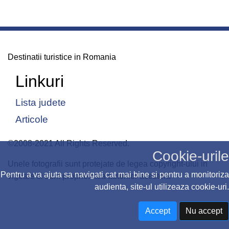
Destinatii turistice in Romania
Linkuri
Lista judete
Articole
©2008-2021 All Rights Reserved.
Cookie-urile
Unele fotografii sunt protejate de legea copyright-ului in
Pentru a va ajuta sa navigati cat mai bine si pentru a monitoriza
vigoare si sunt proprietatea autorilor acestora
audienta, site-ul utilizeaza cookie-uri.
Accept
Nu accept