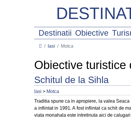
DESTINAT
Destinatii
Obiective
Turi
Iasi
Motca
Obiective turistice
Schitul de la Sihla
Iasi
>
Motca
Traditia spune ca in apropiere, la valea Seaca a
a infiintat in 1991. A fost infiintat ca schit de
viata monahala este intretinuta aici de calugari