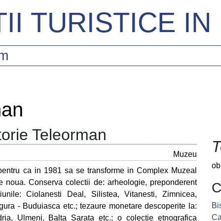
II TURISTICE I
sm
man
torie Teleorman
T
Muzeu
ob
, pentru ca in 1981 sa se transforme in Complex Muzeal
re noua. Conserva colectii de: arheologie, preponderent
C
iunile: Ciolanesti Deal, Silistea, Vitanesti, Zimnicea,
Bi
ura - Buduiasca etc.; tezaure monetare descoperite la:
Ca
dria, Ulmeni, Balta Sarata etc.; o colectie etnografica