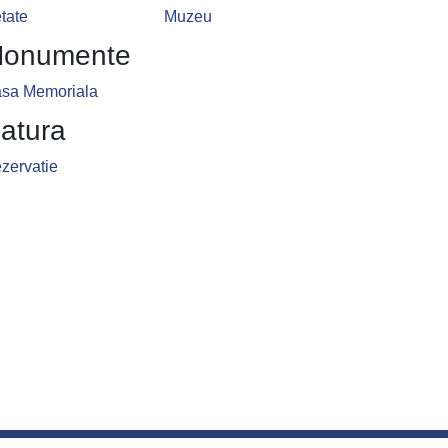
tate
Muzeu
onumente
sa Memoriala
atura
zervatie