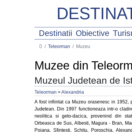
DESTINAT
Destinatii
Obiective
Turi
Teleorman
Muzeu
Muzee din Teleor
Muzeul Judetean de Is
Teleorman
>
Alexandria
A fost infiintat ca Muzeu orasenesc in 1952
Judetean. Din 1997 functioneaza intr-o cladi
neolitica si geto-dacica, provenind din stat
Orbeasca de Sus, Albesti, Magura - Bran, Mag
Poiana, Sfintesti, Schitu, Poroschia, Alexan