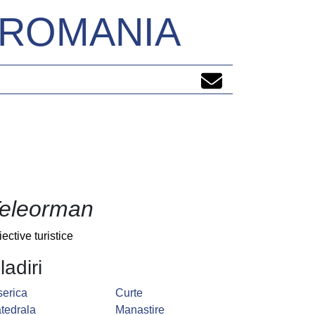
N ROMANIA
eleorman
iective turistice
ladiri
serica
Curte
tedrala
Manastire