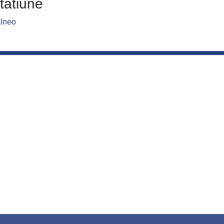
tatiune
lneo