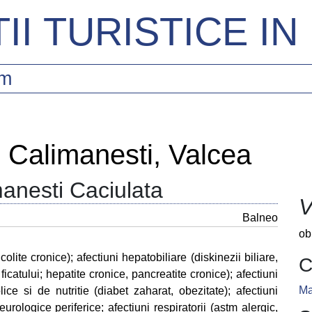
II TURISTICE I
sm
n Calimanesti, Valcea
anesti Caciulata
V
Balneo
ob
colite cronice); afectiuni hepatobiliare (diskinezii biliare,
C
 ficatului; hepatite cronice, pancreatite cronice); afectiuni
Ma
ice si de nutritie (diabet zaharat, obezitate); afectiuni
eurologice periferice; afectiuni respiratorii (astm alergic,