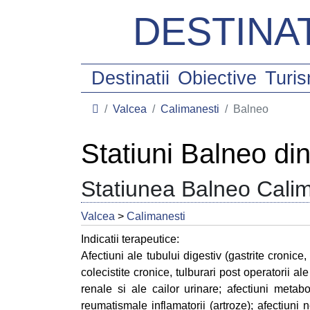
DESTINAT
Destinatii
Obiective
Turi
Valcea
Calimanesti
Balneo
Statiuni Balneo di
Statiunea Balneo Calim
Valcea
>
Calimanesti
Indicatii terapeutice:
Afectiuni ale tubului digestiv (gastrite cronice, 
colecistite cronice, tulburari post operatorii ale
renale si ale cailor urinare; afectiuni metabol
reumatismale inflamatorii (artroze); afectiuni n