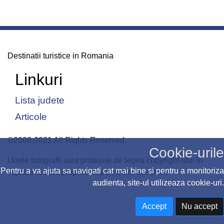
Destinatii turistice in Romania
Linkuri
Lista judete
Articole
©2008-2021 All Rights Reserved.
Cookie-urile
Unele fotografii sunt protejate de legea copyright-ului in
Pentru a va ajuta sa navigati cat mai bine si pentru a monitoriza
vigoare si sunt proprietatea autorilor acestora
audienta, site-ul utilizeaza cookie-uri.
Accept
Nu accept