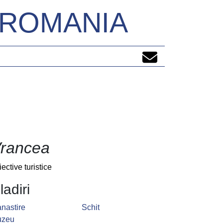
N ROMANIA
rancea
iective turistice
ladiri
nastire
Schit
uzeu