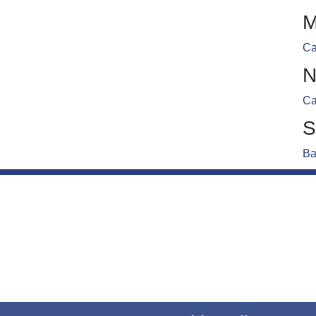
M
Ca
N
Ca
S
Ba