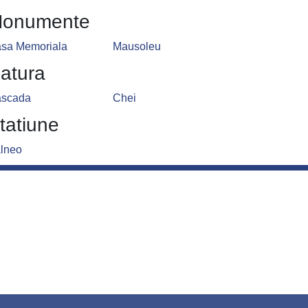
onumente
sa Memoriala
Mausoleu
atura
scada
Chei
tatiune
lneo