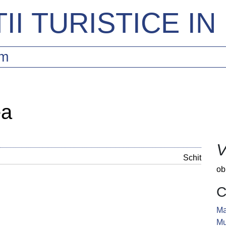
II TURISTICE I
sm
ea
V
Schit
ob
C
Ma
M