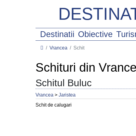
DESTINAT
Destinatii
Obiective
Turi
Vrancea
Schit
Schituri din Vranc
Schitul Buluc
Vrancea
>
Jaristea
Schit de calugari