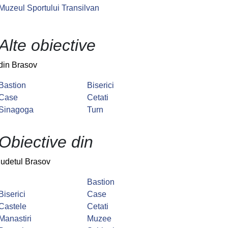
Muzeul Sportului Transilvan
Alte obiective
din Brasov
Bastion
Biserici
Case
Cetati
Sinagoga
Turn
Obiective din
judetul Brasov
Bastion
Biserici
Case
Castele
Cetati
Manastiri
Muzee