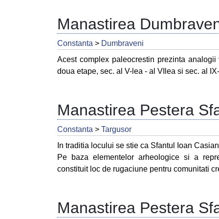
Manastirea Dumbraven
Constanta
>
Dumbraveni
Acest complex paleocrestin prezinta analogii vi
doua etape, sec. al V-lea - al VIlea si sec. al IX-
Manastirea Pestera Sfa
Constanta
>
Targusor
In traditia locului se stie ca Sfantul Ioan Casia
Pe baza elementelor arheologice si a repreze
constituit loc de rugaciune pentru comunitati cre
Manastirea Pestera Sfa