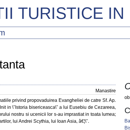
II TURISTICE I
sm
tanta
C
Manastire
ob
atiile privind propovaduirea Evangheliei de catre Sf. Ap.
lnit in \"Istoria bisericeasca\" a lui Eusebiu de Cezareea,
C
torului nostru si ucenicii lor s-au imprastiat in toata lumea;
Ba
rtilor, lui Andrei Scythia, lui Ioan Asia, â€¦\".
Bi