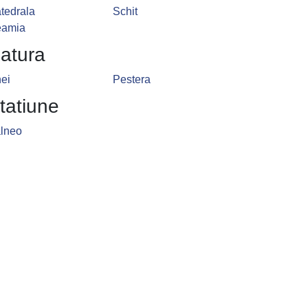
tedrala
Schit
amia
atura
ei
Pestera
tatiune
lneo