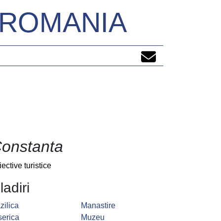
N ROMANIA
onstanta
iective turistice
ladiri
zilica
Manastire
serica
Muzeu