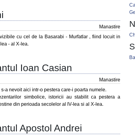
Ca
i
Ge
N
Manastire
Ch
zibile cu cel de la Basarabi - Murfatlar , fiind locuit in
lea - al X-lea.
S
Ba
ntul Ioan Casian
Manastire
n s-a nevoit aici intr-o pestera care-i poarta numele.
ntarilor simbolice, istoricii au stabilit ca pestera a
stine din perioada secolelor al IV-lea si al X-lea.
ntul Apostol Andrei