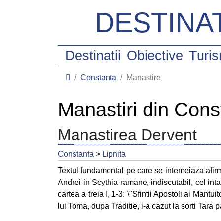
DESTINAT
Destinatii
Obiective
Turi
Constanta
Manastire
Manastiri din Cons
Manastirea Dervent
Constanta
>
Lipnita
Textul fundamental pe care se intemeiaza afirm
Andrei in Scythia ramane, indiscutabil, cel inta
cartea a treia I, 1-3: \"Sfintii Apostoli ai Mantui
lui Toma, dupa Traditie, i-a cazut la sorti Tara pa