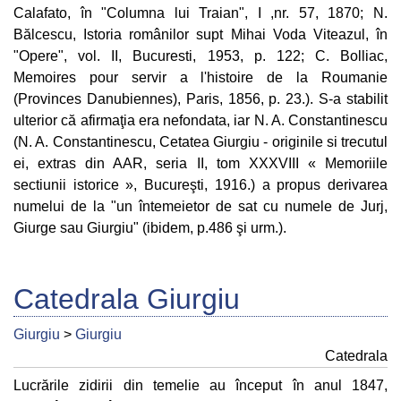
Calafato, în "Columna lui Traian", I ,nr. 57, 1870; N.
Bălcescu, Istoria românilor supt Mihai Voda Viteazul, în
"Opere", vol. II, Bucuresti, 1953, p. 122; C. Bolliac,
Memoires pour servir a l'histoire de la Roumanie
(Provinces Danubiennes), Paris, 1856, p. 23.). S-a stabilit
ulterior că afirmaţia era nefondata, iar N. A. Constantinescu
(N. A. Constantinescu, Cetatea Giurgiu - originile si trecutul
ei, extras din AAR, seria II, tom XXXVIII « Memoriile
sectiunii istorice », Bucureşti, 1916.) a propus derivarea
numelui de la "un întemeietor de sat cu numele de Jurj,
Giurge sau Giurgiu" (ibidem, p.486 şi urm.).
Catedrala Giurgiu
Giurgiu
>
Giurgiu
Catedrala
Lucrările zidirii din temelie au început în anul 1847,