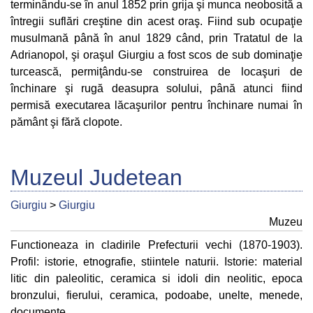
terminându-se în anul 1852 prin grija şi munca neobosită a
întregii suflări creştine din acest oraş. Fiind sub ocupaţie
musulmană până în anul 1829 când, prin Tratatul de la
Adrianopol, şi oraşul Giurgiu a fost scos de sub dominaţie
turcească, permiţându-se construirea de locaşuri de
închinare şi rugă deasupra solului, până atunci fiind
permisă executarea lăcaşurilor pentru închinare numai în
pământ şi fără clopote.
Muzeul Judetean
Giurgiu
>
Giurgiu
Muzeu
Functioneaza in cladirile Prefecturii vechi (1870-1903).
Profil: istorie, etnografie, stiintele naturii. Istorie: material
litic din paleolitic, ceramica si idoli din neolitic, epoca
bronzului, fierului, ceramica, podoabe, unelte, menede,
documente.