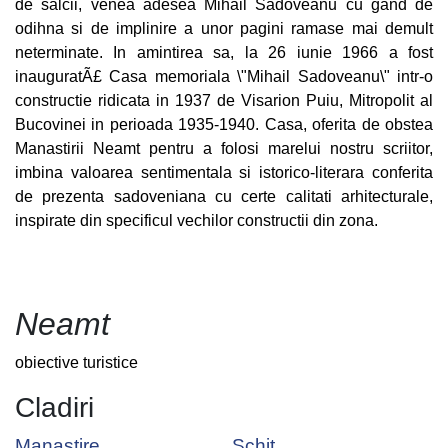
de salcii, venea adesea Mihail Sadoveanu cu gand de
odihna si de implinire a unor pagini ramase mai demult
neterminate. In amintirea sa, la 26 iunie 1966 a fost
inauguratÃ£ Casa memoriala \"Mihail Sadoveanu\" intr-o
constructie ridicata in 1937 de Visarion Puiu, Mitropolit al
Bucovinei in perioada 1935-1940. Casa, oferita de obstea
Manastirii Neamt pentru a folosi marelui nostru scriitor,
imbina valoarea sentimentala si istorico-literara conferita
de prezenta sadoveniana cu certe calitati arhitecturale,
inspirate din specificul vechilor constructii din zona.
Neamt
obiective turistice
Cladiri
Manastire
Schit