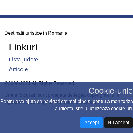
Destinatii turistice in Romania
Linkuri
Lista judete
Articole
©2008-2021 All Rights Reserved.
Cookie-urile
Unele fotografii sunt protejate de legea copyright-ului in
Pentru a va ajuta sa navigati cat mai bine si pentru a monitoriza
vigoare si sunt proprietatea autorilor acestora
audienta, site-ul utilizeaza cookie-uri.
Accept
Nu accept