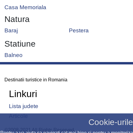
Casa Memoriala
Natura
Baraj
Pestera
Statiune
Balneo
Destinatii turistice in Romania
Linkuri
Lista judete
Articole
Cookie-urile
©2008-2021 All Rights Reserved.
Pentru a va ajuta sa navigati cat mai bine si pentru a monitoriza