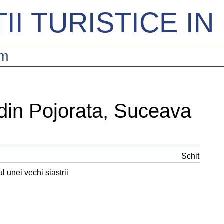
II TURISTICE I
sm
 din Pojorata, Suceava
Schit
l unei vechi siastrii