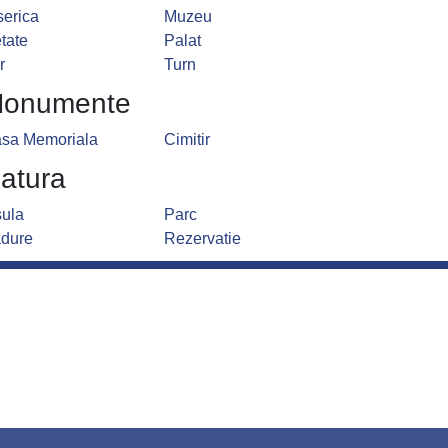
serica
Muzeu
tate
Palat
r
Turn
onumente
sa Memoriala
Cimitir
atura
sula
Parc
dure
Rezervatie