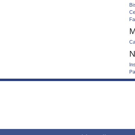
Bi
Ce
Fa
M
Ca
N
In
Pa