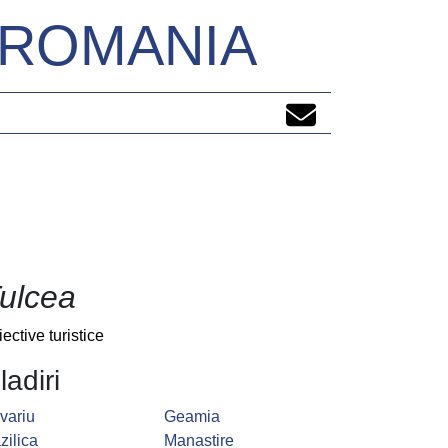
N ROMANIA
ulcea
iective turistice
ladiri
variu
Geamia
zilica
Manastire