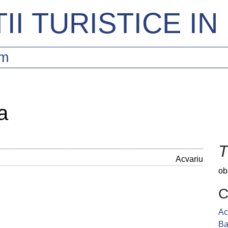
II TURISTICE I
sm
a
T
Acvariu
ob
C
Ac
Ba