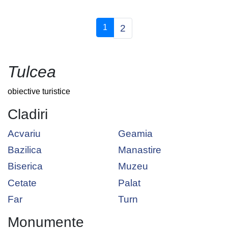
(current)
1
2
Tulcea
obiective turistice
Cladiri
Acvariu
Geamia
Bazilica
Manastire
Biserica
Muzeu
Cetate
Palat
Far
Turn
Monumente