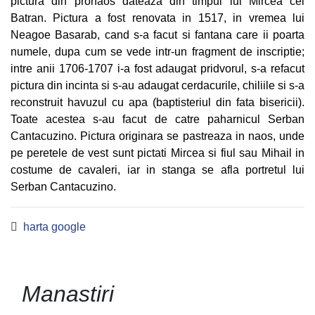
pictura din pronaos dateaza din timpul lui Mircea cel
Batran. Pictura a fost renovata in 1517, in vremea lui
Neagoe Basarab, cand s-a facut si fantana care ii poarta
numele, dupa cum se vede intr-un fragment de inscriptie;
intre anii 1706-1707 i-a fost adaugat pridvorul, s-a refacut
pictura din incinta si s-au adaugat cerdacurile, chiliile si s-a
reconstruit havuzul cu apa (baptisteriul din fata bisericii).
Toate acestea s-au facut de catre paharnicul Serban
Cantacuzino. Pictura originara se pastreaza in naos, unde
pe peretele de vest sunt pictati Mircea si fiul sau Mihail in
costume de cavaleri, iar in stanga se afla portretul lui
Serban Cantacuzino.
harta google
Manastiri