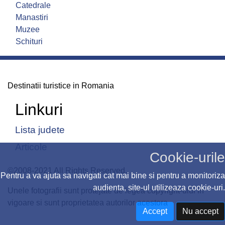
Catedrale
Manastiri
Muzee
Schituri
Destinatii turistice in Romania
Linkuri
Lista judete
Articole
Cookie-urile
©2008-2021 All Rights Reserved.
Pentru a va ajuta sa navigati cat mai bine si pentru a monitoriza
audienta, site-ul utilizeaza cookie-uri.
Unele fotografii sunt protejate de legea copyright-ului in
vigoare si sunt proprietatea autorilor acestora
Accept
Nu accept