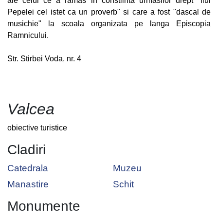
ale celui ce a ramas in constiinta urmasilor drept "fiul
Pepelei cel istet ca un proverb" si care a fost "dascal de
musichie" la scoala organizata pe langa Episcopia
Ramnicului.
Str. Stirbei Voda, nr. 4
Valcea
obiective turistice
Cladiri
Catedrala
Muzeu
Manastire
Schit
Monumente