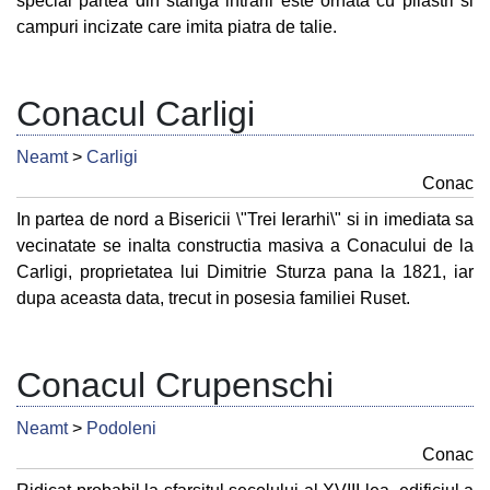
special partea din stanga intrarii este ornata cu pilastri si
campuri incizate care imita piatra de talie.
Conacul Carligi
Neamt
>
Carligi
Conac
In partea de nord a Bisericii \"Trei Ierarhi\" si in imediata sa
vecinatate se inalta constructia masiva a Conacului de la
Carligi, proprietatea lui Dimitrie Sturza pana la 1821, iar
dupa aceasta data, trecut in posesia familiei Ruset.
Conacul Crupenschi
Neamt
>
Podoleni
Conac