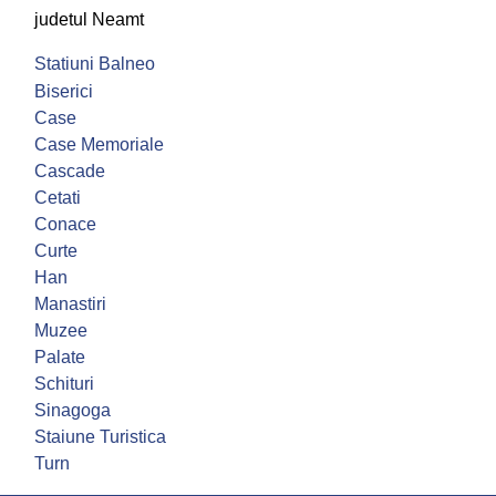
judetul Neamt
Statiuni Balneo
Biserici
Case
Case Memoriale
Cascade
Cetati
Conace
Curte
Han
Manastiri
Muzee
Palate
Schituri
Sinagoga
Staiune Turistica
Turn