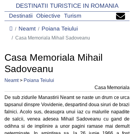
DESTINATII TURISTICE IN ROMANIA
Destinatii
Obiective
Turism
Neamt
Poiana Teiului
Casa Memoriala Mihail Sadoveanu
Casa Memoriala Mihail
Sadoveanu
Neamt
>
Poiana Teiului
Casa Memoriala
De sub zidurile Manastirii Neamt se naste un drum ce urca
tapsanul dinspre Vovidenie, despartind doua siruri de brazi
falnici. Acolo sus, deasupra unui iaz cu malurile napadite
de salcii, venea adesea Mihail Sadoveanu cu gand de
odihna si de implinire a unor pagini ramase mai demult
neterminate. In amintirea sa, la 26 iunie 1966 a fost