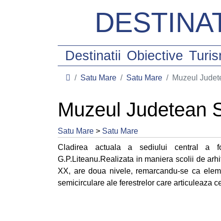
DESTINAT
Destinatii
Obiective
Turi
Satu Mare
Satu Mare
Muzeul Judet
Muzeul Judetean 
Satu Mare
>
Satu Mare
Cladirea actuala a sediului central a fo
G.P.Liteanu.Realizata in maniera scolii de arh
XX, are doua nivele, remarcandu-se ca elemen
semicirculare ale ferestrelor care articuleaza 