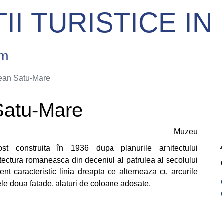
II TURISTICE I
sm
ean Satu-Mare
Satu-Mare
Muzeu
st construita în 1936 dupa planurile arhitectului
itectura romaneasca din deceniul al patrulea al secolului
t caracteristic linia dreapta ce alterneaza cu arcurile
cele doua fatade, alaturi de coloane adosate.