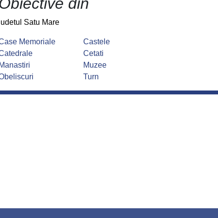
Obiective din
judetul Satu Mare
Case Memoriale
Castele
Catedrale
Cetati
Manastiri
Muzee
Obeliscuri
Turn