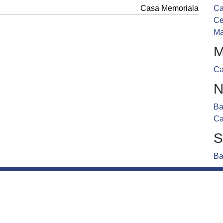
Casa Memoriala
Ca
Ce
Ma
M
Ca
N
Ba
Ca
S
Ba