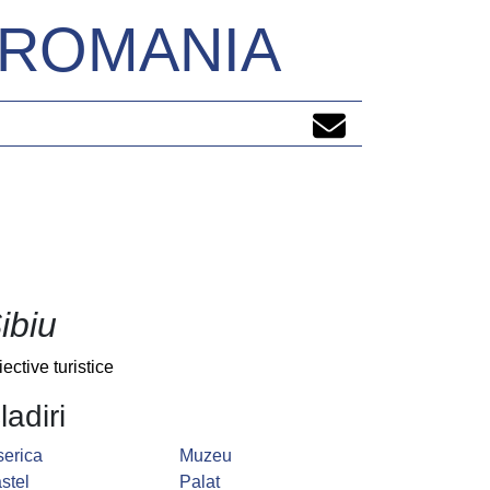
N ROMANIA
ibiu
iective turistice
ladiri
serica
Muzeu
stel
Palat