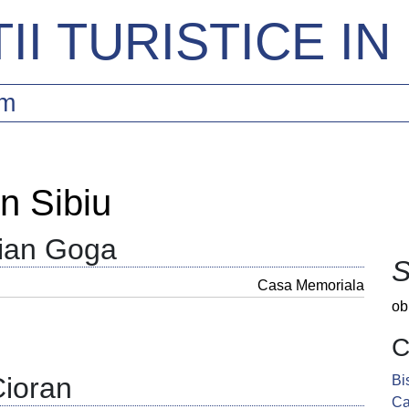
II TURISTICE I
sm
n Sibiu
ian Goga
S
Casa Memoriala
ob
C
Cioran
Bi
Ca