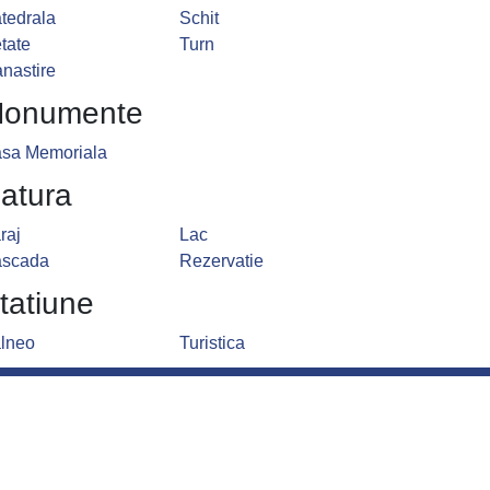
tedrala
Schit
tate
Turn
nastire
onumente
sa Memoriala
atura
raj
Lac
scada
Rezervatie
tatiune
lneo
Turistica