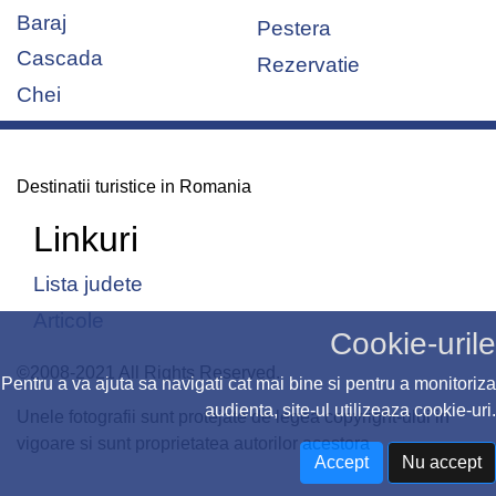
Baraj
Pestera
Cascada
Rezervatie
Chei
Destinatii turistice in Romania
Linkuri
Lista judete
Articole
Cookie-urile
©2008-2021 All Rights Reserved.
Pentru a va ajuta sa navigati cat mai bine si pentru a monitoriza
audienta, site-ul utilizeaza cookie-uri.
Unele fotografii sunt protejate de legea copyright-ului in
vigoare si sunt proprietatea autorilor acestora
Accept
Nu accept