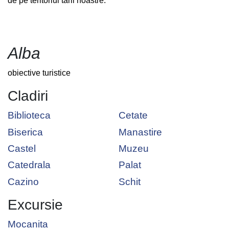
de pe teritoriul tarii noastre.
Alba
obiective turistice
Cladiri
Biblioteca
Cetate
Biserica
Manastire
Castel
Muzeu
Catedrala
Palat
Cazino
Schit
Excursie
Mocanita