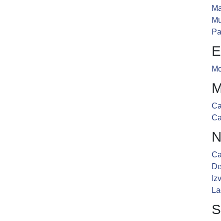
Ma
M
Pa
E
Mo
M
Ca
Ca
N
Ca
De
Iz
La
S