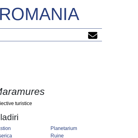
N ROMANIA
aramures
iective turistice
ladiri
stion
Planetarium
serica
Ruine