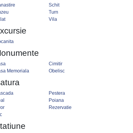
nastire
Schit
uzeu
Turn
lat
Vila
xcursie
canita
onumente
sa
Cimitir
sa Memoriala
Obelisc
atura
scada
Pestera
al
Poiana
vor
Rezervatie
c
tatiune