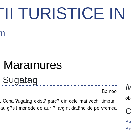
II TURISTICE I
sm
in Maramures
a Sugatag
M
Balneo
ob
, Ocna ?ugatag exist? parc? din cele mai vechi timpuri,
s-au g?sit monede de aur ?i argint datând de pe vremea
C
Ba
Bi