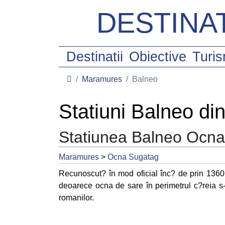
DESTINAT
Destinatii
Obiective
Turi
Maramures
Balneo
Statiuni Balneo d
Statiunea Balneo Ocn
Maramures
>
Ocna Sugatag
Recunoscut? în mod oficial înc? de prin 1360
deoarece ocna de sare în perimetrul c?reia 
romanilor.