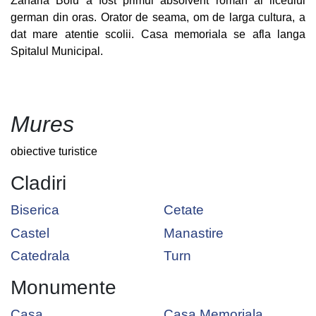
Zaharia Boiu a fost primul absolvent roman al liceului
german din oras. Orator de seama, om de larga cultura, a
dat mare atentie scolii. Casa memoriala se afla langa
Spitalul Municipal.
Mures
obiective turistice
Cladiri
Biserica
Cetate
Castel
Manastire
Catedrala
Turn
Monumente
Casa
Casa Memoriala