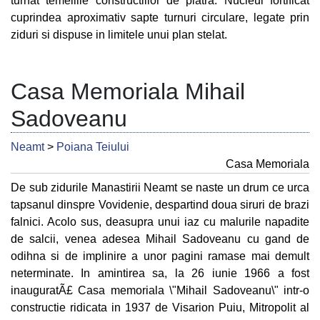
turnat temeliile constructiilor de piatra. Nucleul fortificat
cuprindea aproximativ sapte turnuri circulare, legate prin
ziduri si dispuse in limitele unui plan stelat.
Casa Memoriala Mihail
Sadoveanu
Neamt
>
Poiana Teiului
Casa Memoriala
De sub zidurile Manastirii Neamt se naste un drum ce urca
tapsanul dinspre Vovidenie, despartind doua siruri de brazi
falnici. Acolo sus, deasupra unui iaz cu malurile napadite
de salcii, venea adesea Mihail Sadoveanu cu gand de
odihna si de implinire a unor pagini ramase mai demult
neterminate. In amintirea sa, la 26 iunie 1966 a fost
inauguratÃ£ Casa memoriala \"Mihail Sadoveanu\" intr-o
constructie ridicata in 1937 de Visarion Puiu, Mitropolit al