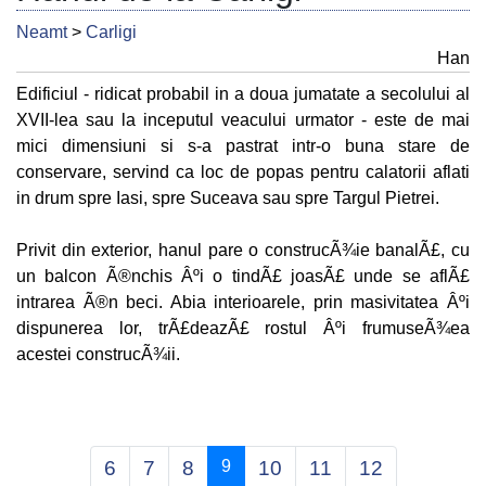
Neamt
>
Carligi
Han
Edificiul - ridicat probabil in a doua jumatate a secolului al
XVII-lea sau la inceputul veacului urmator - este de mai
mici dimensiuni si s-a pastrat intr-o buna stare de
conservare, servind ca loc de popas pentru calatorii aflati
in drum spre Iasi, spre Suceava sau spre Targul Pietrei.
Privit din exterior, hanul pare o construcÃ¾ie banalÃ£, cu
un balcon Ã®nchis Âºi o tindÃ£ joasÃ£ unde se aflÃ£
intrarea Ã®n beci. Abia interioarele, prin masivitatea Âºi
dispunerea lor, trÃ£deazÃ£ rostul Âºi frumuseÃ¾ea
acestei construcÃ¾ii.
(current)
6
7
8
9
10
11
12