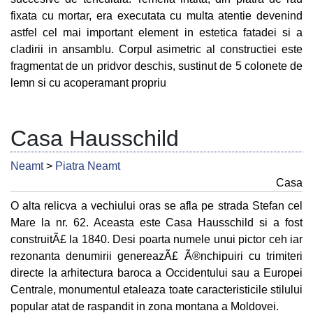
fixata cu mortar, era executata cu multa atentie devenind
astfel cel mai important element in estetica fatadei si a
cladirii in ansamblu. Corpul asimetric al constructiei este
fragmentat de un pridvor deschis, sustinut de 5 colonete de
lemn si cu acoperamant propriu
Casa Hausschild
Neamt
>
Piatra Neamt
Casa
O alta relicva a vechiului oras se afla pe strada Stefan cel
Mare la nr. 62. Aceasta este Casa Hausschild si a fost
construitÃ£ la 1840. Desi poarta numele unui pictor ceh iar
rezonanta denumirii genereazÃ£ Ã®nchipuiri cu trimiteri
directe la arhitectura baroca a Occidentului sau a Europei
Centrale, monumentul etaleaza toate caracteristicile stilului
popular atat de raspandit in zona montana a Moldovei.