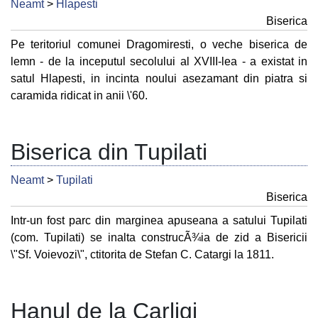
Neamt
>
Hlapesti
Biserica
Pe teritoriul comunei Dragomiresti, o veche biserica de
lemn - de la inceputul secolului al XVIII-lea - a existat in
satul Hlapesti, in incinta noului asezamant din piatra si
caramida ridicat in anii \'60.
Biserica din Tupilati
Neamt
>
Tupilati
Biserica
Intr-un fost parc din marginea apuseana a satului Tupilati
(com. Tupilati) se inalta construcÃ¾ia de zid a Bisericii
\"Sf. Voievozi\", ctitorita de Stefan C. Catargi la 1811.
Hanul de la Carligi