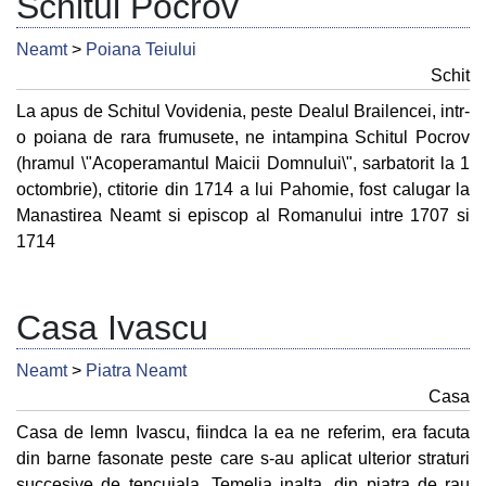
Schitul Pocrov
Neamt
>
Poiana Teiului
Schit
La apus de Schitul Vovidenia, peste Dealul Brailencei, intr-
o poiana de rara frumusete, ne intampina Schitul Pocrov
(hramul \"Acoperamantul Maicii Domnului\", sarbatorit la 1
octombrie), ctitorie din 1714 a lui Pahomie, fost calugar la
Manastirea Neamt si episcop al Romanului intre 1707 si
1714
Casa Ivascu
Neamt
>
Piatra Neamt
Casa
Casa de lemn Ivascu, fiindca la ea ne referim, era facuta
din barne fasonate peste care s-au aplicat ulterior straturi
succesive de tencuiala. Temelia inalta, din piatra de rau