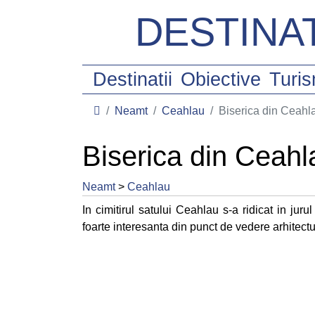
DESTINAT
Destinatii
Obiective
Turi
Neamt
Ceahlau
Biserica din Ceahl
Biserica din Ceahl
Neamt
>
Ceahlau
In cimitirul satului Ceahlau s-a ridicat in jur
foarte interesanta din punct de vedere arhitect