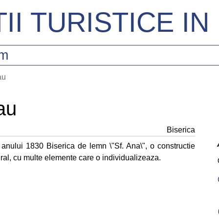
II TURISTICE I
sm
au
au
Biserica
ul anului 1830 Biserica de lemn \"Sf. Ana\", o constructie
ural, cu multe elemente care o individualizeaza.