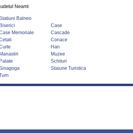
judetul Neamt
Statiuni Balneo
Biserici
Case
Case Memoriale
Cascade
Cetati
Conace
Curte
Han
Manastiri
Muzee
Palate
Schituri
Sinagoga
Staiune Turistica
Turn