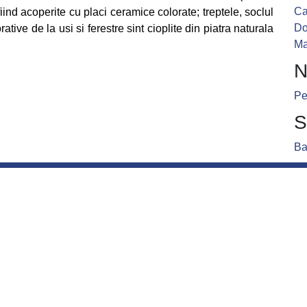
Ca
iind acoperite cu placi ceramice colorate; treptele, soclul
D
ative de la usi si ferestre sint cioplite din piatra naturala
Ma
N
Pe
S
Ba