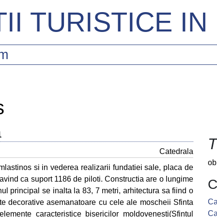
II TURISTICE I
sm
s
a
T
Catedrala
ob
 mlastinos si in vederea realizarii fundatiei sale, placa de
a avind ca suport 1186 de piloti. Constructia are o lungime
C
ul principal se inalta la 83, 7 metri, arhitectura sa fiind o
Ca
ente decorative asemanatoare cu cele ale moscheii Sfinta
Ca
lemente caracteristice bisericilor moldovenesti(Sfintul