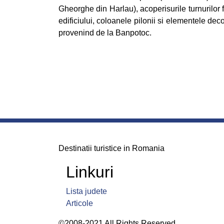
Gheorghe din Harlau), acoperisurile turnurilor f
edificiului, coloanele pilonii si elementele decor
provenind de la Banpotoc.
Destinatii turistice in Romania
Linkuri
Lista judete
Articole
©2008-2021 All Rights Reserved.