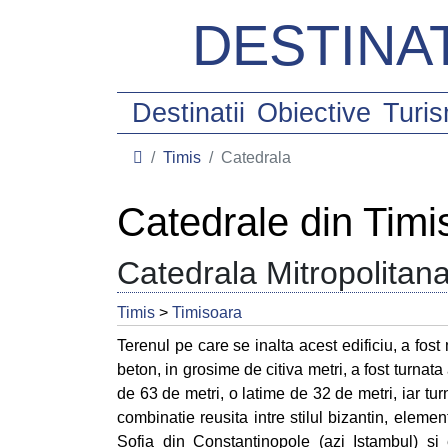
DESTINAT
Destinatii
Obiective
Turi
Timis
Catedrala
Catedrale din Timi
Catedrala Mitropolitan
Timis
>
Timisoara
Terenul pe care se inalta acest edificiu, a fost
beton, in grosime de citiva metri, a fost turnat
de 63 de metri, o latime de 32 de metri, iar turn
combinatie reusita intre stilul bizantin, elem
Sofia din Constantinopole (azi Istambul) si e