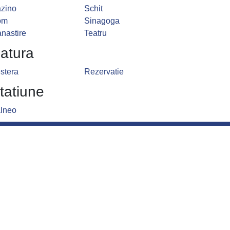
zino
Schit
om
Sinagoga
nastire
Teatru
atura
stera
Rezervatie
tatiune
lneo