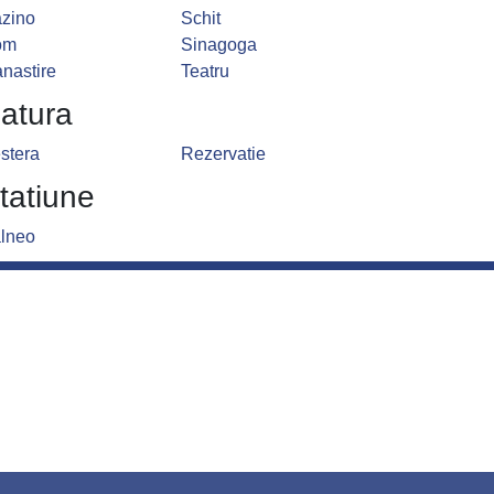
zino
Schit
om
Sinagoga
nastire
Teatru
atura
stera
Rezervatie
tatiune
lneo