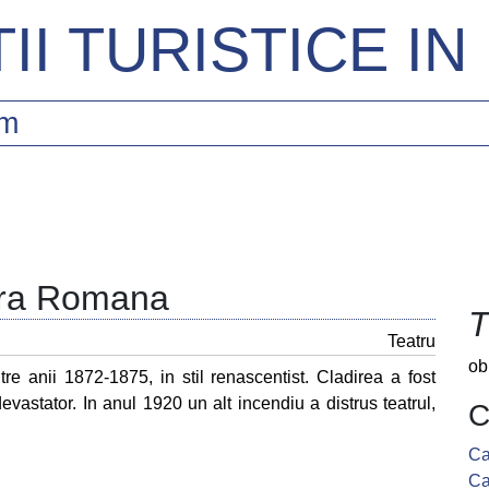
II TURISTICE I
sm
pera Romana
T
Teatru
ob
ntre anii 1872-1875, in stil renascentist. Cladirea a fost
vastator. In anul 1920 un alt incendiu a distrus teatrul,
C
Ca
Ca