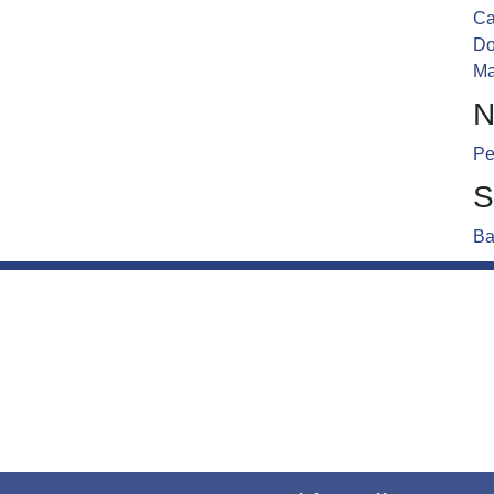
Ca
D
Ma
N
Pe
S
Ba