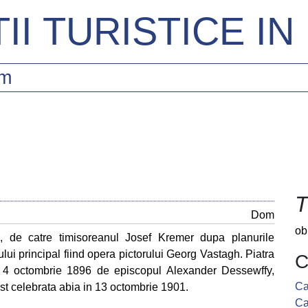
II TURISTICE I
sm
T
Dom
ob
n, de catre timisoreanul Josef Kremer dupa planurile
rului principal fiind opera pictorului Georg Vastagh. Piatra
C
la 4 octombrie 1896 de episcopul Alexander Dessewffy,
Ca
 fost celebrata abia in 13 octombrie 1901.
Ca