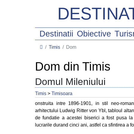
DESTINAT
Destinatii
Obiective
Turi
Timis
Dom
Dom din Timis
Domul Mileniului
Timis
>
Timisoara
onstruita intre 1896-1901, in stil neo-roma
arhitectului Ludwig Ritter von Ybl, tabloul alta
de fundatie a acestei biserici a fost pusa 
lucrarile durand cinci ani, astfel ca sfintirea a