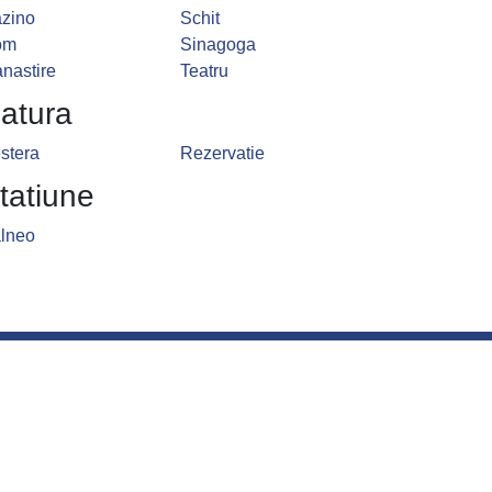
zino
Schit
om
Sinagoga
nastire
Teatru
atura
stera
Rezervatie
tatiune
lneo