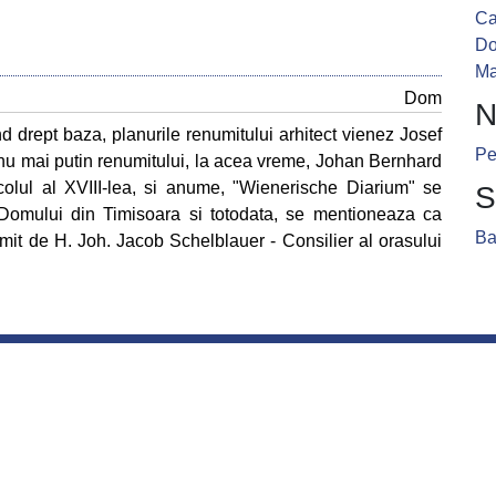
Ca
D
Ma
Dom
N
d drept baza, planurile renumitului arhitect vienez Josef
Pe
nu mai putin renumitului, la acea vreme, Johan Bernhard
colul al XVIII-lea, si anume, "Wienerische Diarium" se
S
Domului din Timisoara si totodata, se mentioneaza ca
Ba
ocmit de H. Joh. Jacob Schelblauer - Consilier al orasului