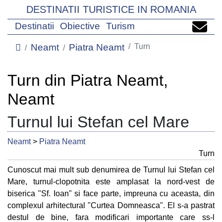
DESTINATII TURISTICE IN ROMANIA
Destinatii
Obiective
Turism
Neamt
Piatra Neamt
Turn
Turn din Piatra Neamt,
Neamt
Turnul lui Stefan cel Mare
Neamt
>
Piatra Neamt
Turn
Cunoscut mai mult sub denumirea de Turnul lui Stefan cel
Mare, turnul-clopotnita este amplasat la nord-vest de
biserica "Sf. Ioan" si face parte, impreuna cu aceasta, din
complexul arhitectural "Curtea Domneasca". El s-a pastrat
destul de bine, fara modificari importante care ss-l